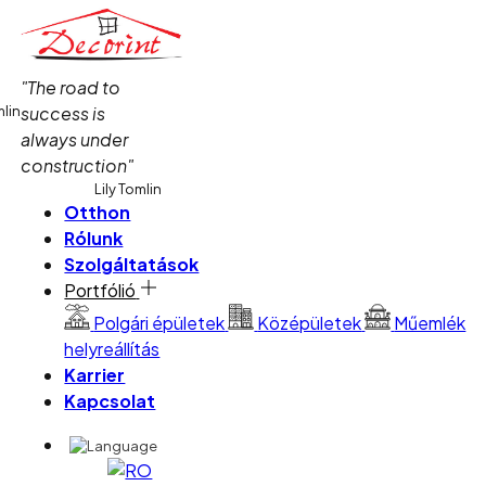
"The road to
mlin
success is
always under
construction"
Lily Tomlin
Otthon
Rólunk
Szolgáltatások
Portfólió
Polgári épületek
Középületek
Műemlék
helyreállítás
Karrier
Kapcsolat