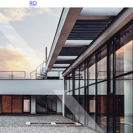
RO
HU
EN