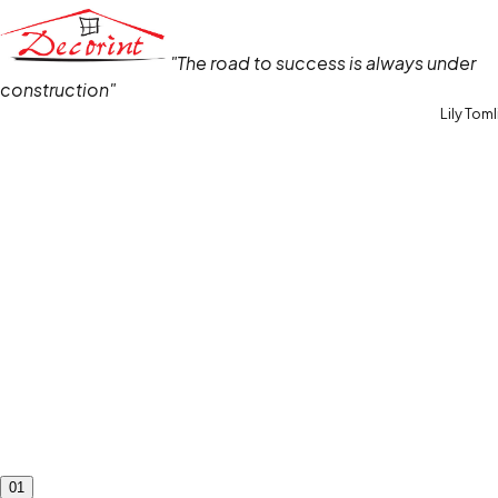
"The road to success is always under
construction"
Lily Toml
01