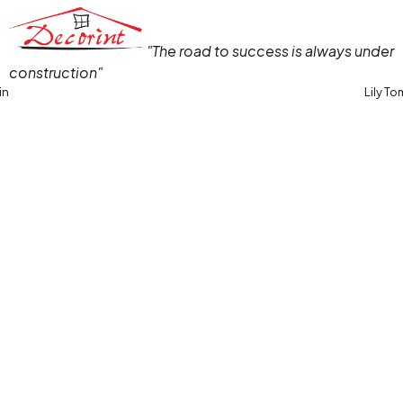
"The road to success is always under
construction"
in
Lily To