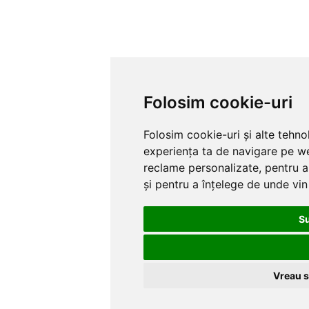
Folosim cookie-uri
Folosim cookie-uri și alte tehno
experiența ta de navigare pe web
reclame personalizate, pentru a 
și pentru a înțelege de unde vin v
Su
Vreau s