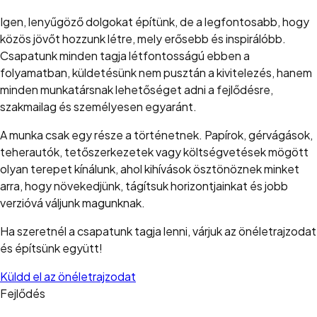
Igen, lenyűgöző dolgokat építünk, de a legfontosabb, hogy
közös jövőt hozzunk létre, mely erősebb és inspirálóbb.
Csapatunk minden tagja létfontosságú ebben a
folyamatban, küldetésünk nem pusztán a kivitelezés, hanem
minden munkatársnak lehetőséget adni a fejlődésre,
szakmailag és személyesen egyaránt.
A munka csak egy része a történetnek. Papírok, gérvágások,
teherautók, tetőszerkezetek vagy költségvetések mögött
olyan terepet kínálunk, ahol kihívások ösztönöznek minket
arra, hogy növekedjünk, tágítsuk horizontjainkat és jobb
verzióvá váljunk magunknak.
Ha szeretnél a csapatunk tagja lenni, várjuk az önéletrajzodat
és építsünk együtt!
Küldd el az önéletrajzodat
Fejlődés