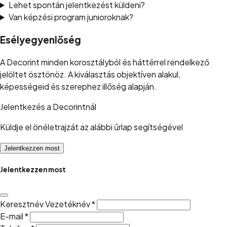
Lehet spontán jelentkezést küldeni?
Van képzési program junioroknak?
Esélyegyenlőség
A Decorint minden korosztályból és háttérrel rendelkező
jelöltet ösztönöz. A kiválasztás objektíven alakul,
képességeid és szerephez illőség alapján.
Jelentkezés a Decorintnál
Küldje el önéletrajzát az alábbi űrlap segítségével
Jelentkezzen most
Jelentkezzen most
Keresztnév Vezetéknév
*
E-mail
*