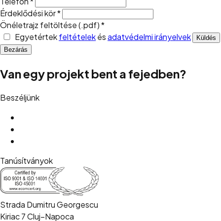
Telefon
*
Érdeklődési kör
*
Önéletrajz feltöltése (.pdf)
*
Egyetértek
feltételek
és
adatvédelmi irányelvek
Küldés
Bezárás
Van egy projekt bent a fejedben?
Beszéljünk
Tanúsítványok
Strada Dumitru Georgescu
Kiriac 7 Cluj–Napoca