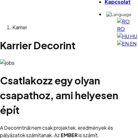
Kapcsolat
Karrier
RO
HU
Karrier
Decorint
EN
Csatlakozz egy olyan
csapathoz, ami helyesen
épít
A Decorintnál nem csak projektek, eredmények és
pályázatok számítanak. Az
EMBER
is számít.