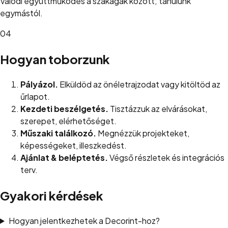
Valódi együttműködés a szakágak között; tanulunk
egymástól.
04
Hogyan toborzunk
Pályázol.
Elküldöd az önéletrajzodat vagy kitöltöd az
űrlapot.
Kezdeti beszélgetés.
Tisztázzuk az elvárásokat,
szerepet, elérhetőséget.
Műszaki találkozó.
Megnézzük projekteket,
képességeket, illeszkedést.
Ajánlat & beléptetés.
Végső részletek és integrációs
terv.
Gyakori kérdések
Hogyan jelentkezhetek a Decorint-hoz?