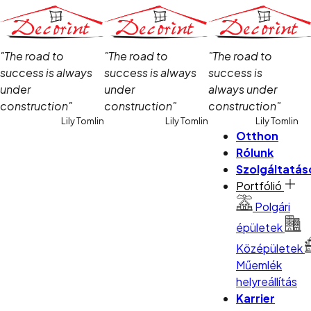
"The road to
"The road to
"The road to
success is always
success is always
success is
under
under
always under
construction"
construction"
construction"
Lily Tomlin
Lily Tomlin
Lily Tomlin
Otthon
Rólunk
Szolgáltatás
Portfólió
Polgári
épületek
Középületek
Műemlék
helyreállítás
Karrier