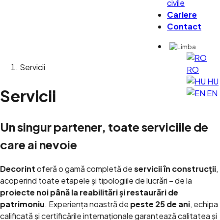
civile
Cariere
Contact
Servicii
RO
HU
Servicii
EN
Un singur partener, toate serviciile de
care ai nevoie
Decorint
oferă o gamă completă de
servicii în construcții
,
acoperind toate etapele și tipologiile de lucrări – de la
proiecte noi până la reabilitări și restaurări de
patrimoniu
. Experiența noastră de
peste 25 de ani
, echipa
calificată și certificările internaționale garantează calitatea și