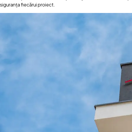
siguranța fiecărui proiect.