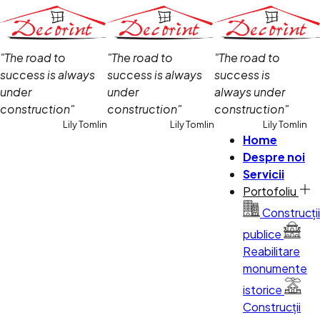
"The road to
"The road to
"The road to
success is always
success is always
success is
under
under
always under
construction"
construction"
construction"
Lily Tomlin
Lily Tomlin
Lily Tomlin
Home
Despre noi
Servicii
Portofoliu
Construcții
publice
Reabilitare
monumente
istorice
Construcții