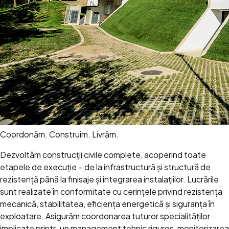
Coordonăm. Construim. Livrăm.
Dezvoltăm construcții civile complete, acoperind toate
etapele de execuție – de la infrastructură și structură de
rezistență până la finisaje și integrarea instalațiilor. Lucrările
sunt realizate în conformitate cu cerințele privind rezistența
mecanică, stabilitatea, eficiența energetică și siguranța în
exploatare. Asigurăm coordonarea tuturor specialităților
implicate printr-un management tehnic riguros, monitorizarea