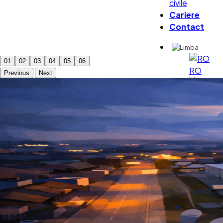
civile
Cariere
Contact
01
02
03
04
05
06
RO
Previous
Next
HU
EN