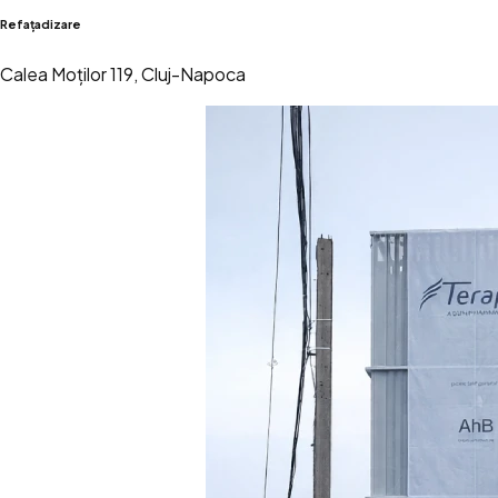
Refațadizare
Calea Moților 119, Cluj-Napoca