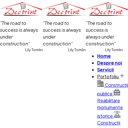
"The road to
"The road to
"The road to
success is always
success is always
success is
under
under
always under
construction"
construction"
construction"
Lily Tomlin
Lily Tomlin
Lily Tomlin
Home
Despre noi
Servicii
Portofoliu
Construcții
publice
Reabilitare
monumente
istorice
Construcții